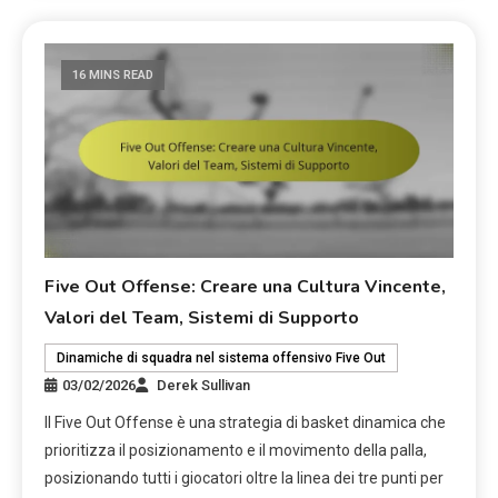
16 MINS READ
Five Out Offense: Creare una Cultura Vincente,
Valori del Team, Sistemi di Supporto
Dinamiche di squadra nel sistema offensivo Five Out
03/02/2026
Derek Sullivan
Il Five Out Offense è una strategia di basket dinamica che
prioritizza il posizionamento e il movimento della palla,
posizionando tutti i giocatori oltre la linea dei tre punti per