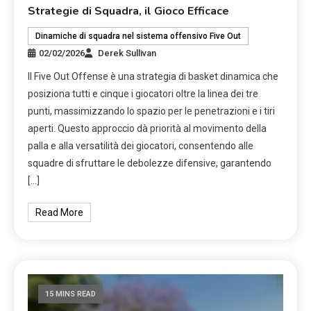
Strategie di Squadra, il Gioco Efficace
Dinamiche di squadra nel sistema offensivo Five Out
02/02/2026
Derek Sullivan
Il Five Out Offense è una strategia di basket dinamica che
posiziona tutti e cinque i giocatori oltre la linea dei tre
punti, massimizzando lo spazio per le penetrazioni e i tiri
aperti. Questo approccio dà priorità al movimento della
palla e alla versatilità dei giocatori, consentendo alle
squadre di sfruttare le debolezze difensive, garantendo
[…]
Read More
15 MINS READ