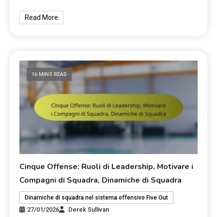
Read More
16 MINS READ
Cinque Offense: Ruoli di Leadership, Motivare i
Compagni di Squadra, Dinamiche di Squadra
Dinamiche di squadra nel sistema offensivo Five Out
27/01/2026
Derek Sullivan