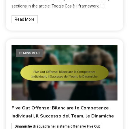
sections in the article: Toggle Cos’è il framework […]
Read More
18 MINS READ
Five Out Offense: Bilanciare le Competenze
Individuali, il Successo del Team, le Dinamiche
Dinamiche di squadra nel sistema offensivo Five Out