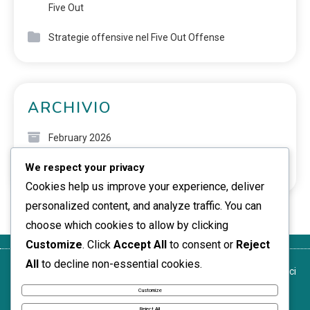
Five Out
Strategie offensive nel Five Out Offense
ARCHIVIO
February 2026
We respect your privacy
January 2026
Cookies help us improve your experience, deliver
personalized content, and analyze traffic. You can
choose which cookies to allow by clicking
Customize
. Click
Accept All
to consent or
Reject
All
to decline non-essential cookies.
Informativa sulla
Chi
Preferenze sui
Accordo con
Contattaci
privacy
siamo
cookie
l’utente
Customize
News Express © 2026. All Rights Reserved.
Reject All