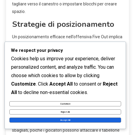
tagliare verso il canestro o impostare blocchi per creare
spazio.
Strategie di posizionamento
Un posizionamento efficace nell’offensiva Five Out implica
mantenere il giusto spazio tra i giocatori, tipicamente
We respect your privacy
intorno ai 15-20 piedi di distanza. Questa distanza
Cookies help us improve your experience, deliver
consente angoli di passaggio ottimali e riduce la
personalized content, and analyze traffic. You can
probabilità di collassi difensivi. I giocatori dovrebbero
essere consapevoli del loro posizionamento rispetto sia
choose which cookies to allow by clicking
alla palla che ai loro difensori.
Customize
. Click
Accept All
to consent or
Reject
All
to decline non-essential cookies.
Inoltre, i giocatori dovrebbero utilizzare efficacemente gli
angoli, poiché i tiri effettuati dagli angoli sono
Customize
generalmente più efficienti a causa delle distanze più
Reject All
brevi. Questo posizionamento può anche creare
Accept All
opportunità per rimbalzi offensivi se i tiri vengono
sbagliati, poiché i giocatori possono attaccare il tabellone