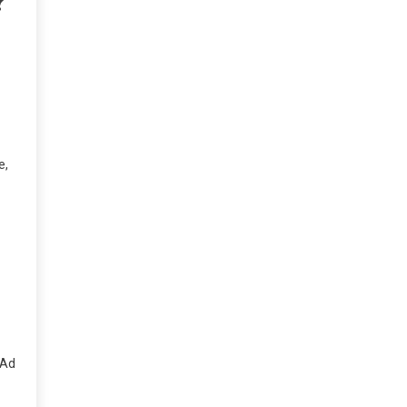
?
e,
 Ad