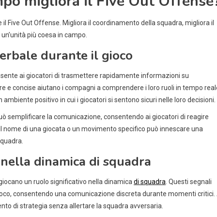
po migliora il Five Out Offense
 Five Out Offense. Migliora il coordinamento della squadra, migliora il
a un’unità più coesa in campo.
rbale durante il gioco
sente ai giocatori di trasmettere rapidamente informazioni su
e e concise aiutano i compagni a comprendere i loro ruoli in tempo real
mbiente positivo in cui i giocatori si sentono sicuri nelle loro decisioni.
 può semplificare la comunicazione, consentendo ai giocatori di reagire
l nome di una giocata o un movimento specifico può innescare una
squadra.
o nella dinamica di squadra
 giocano un ruolo significativo nella dinamica
di squadra
. Questi segnali
ioco, consentendo una comunicazione discreta durante momenti critici.
 di strategia senza allertare la squadra avversaria.