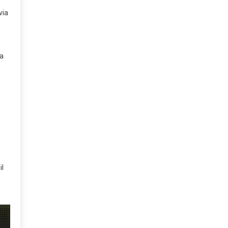
via
 a
il