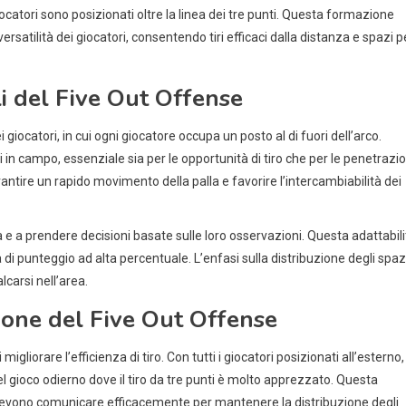
iocatori sono posizionati oltre la linea dei tre punti. Questa formazione
versatilità dei giocatori, consentendo tiri efficaci dalla distanza e spazi p
i del Five Out Offense
giocatori, in cui ogni giocatore occupa un posto al di fuori dell’arco.
 campo, essenziale sia per le opportunità di tiro che per le penetrazion
antire un rapido movimento della palla e favorire l’intercambiabilità dei
sa e a prendere decisioni basate sulle loro osservazioni. Questa adattabili
di punteggio ad alta percentuale. L’enfasi sulla distribuzione degli spaz
lcarsi nell’area.
ione del Five Out Offense
gliorare l’efficienza di tiro. Con tutti i giocatori posizionati all’esterno,
 nel gioco odierno dove il tiro da tre punti è molto apprezzato. Questa
 devono comunicare efficacemente per mantenere la distribuzione degli