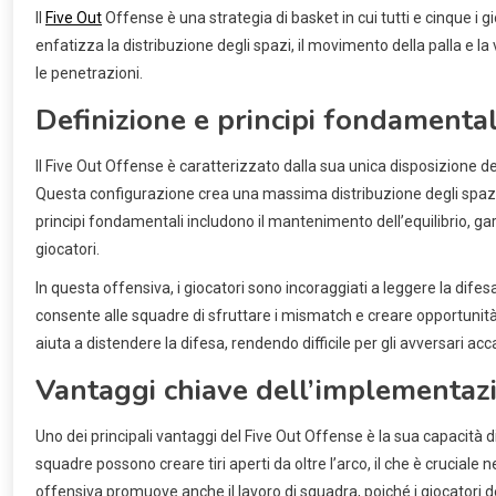
Il
Five Out
Offense è una strategia di basket in cui tutti e cinque i g
enfatizza la distribuzione degli spazi, il movimento della palla e la 
le penetrazioni.
Definizione e principi fondamental
Il Five Out Offense è caratterizzato dalla sua unica disposizione dei 
Questa configurazione crea una massima distribuzione degli spazi in
principi fondamentali includono il mantenimento dell’equilibrio, gar
giocatori.
In questa offensiva, i giocatori sono incoraggiati a leggere la dife
consente alle squadre di sfruttare i mismatch e creare opportunità 
aiuta a distendere la difesa, rendendo difficile per gli avversari acca
Vantaggi chiave dell’implementaz
Uno dei principali vantaggi del Five Out Offense è la sua capacità di mi
squadre possono creare tiri aperti da oltre l’arco, il che è cruciale
offensiva promuove anche il lavoro di squadra, poiché i giocatori